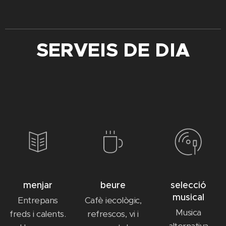
SERVEIS DE DIA
menjar
beure
selecció
musical
Entrepans
Cafè iecològic,
Musica
freds i calents.
refrescos, vi i