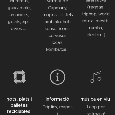
alternativa
Hummus,
vermut de
(reggae,
guacamole,
Capmany,
triphop, world
amanides,
mojitos, còctels
music, mestís,
gelats, xips,
amb alcohol i
rumba,
olives ....
sense, licors i
electro...)
cerveses
locals,
kombutxa…
gots, plats i
informació
música en viu
palletes
Tríptics, mapes
1 cop per
reciclables
i
setmana!