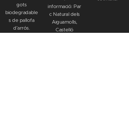
gots
informació: Par
biodegradable
c Natural dels
s de pallofa
Aiguamolls,
d’arrós.
Castelló
Pagues 1 euro
d'Empúries i
pel teu got i
Empuriabrava.
quan acabes
de consumir el
retornes i se't
torna l'euro.